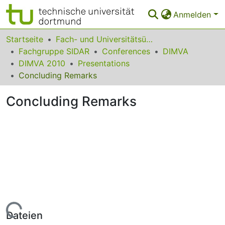
Anmelden
Bereiche & Sammlungen
Startseite
Fach- und Universitätsübergreifendes
Fachgruppe SIDAR
Conferences
DIMVA
Das gesamte Repositorium
DIMVA 2010
Presentations
Concluding Remarks
Statistiken
Concluding Remarks
FAQ
Leitlinien
Zurück zur Startseite
Lade...
Dateien