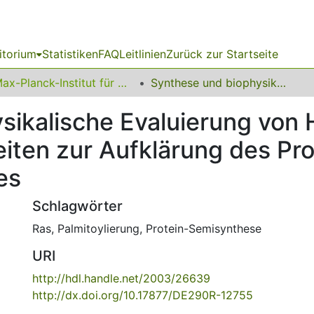
itorium
Statistiken
FAQ
Leitlinien
Zurück zur Startseite
Max-Planck-Institut für molekulare Physiologie
Synthese und biophysikalische Evaluierung von H- und K-Ras-Proteinen sowie Arbeiten zur Aufklärung des Protein-Acylierungskreislaufes
sikalische Evaluierung von 
iten zur Aufklärung des Pro
es
Schlagwörter
Ras
,
Palmitoylierung
,
Protein-Semisynthese
URI
http://hdl.handle.net/2003/26639
http://dx.doi.org/10.17877/DE290R-12755