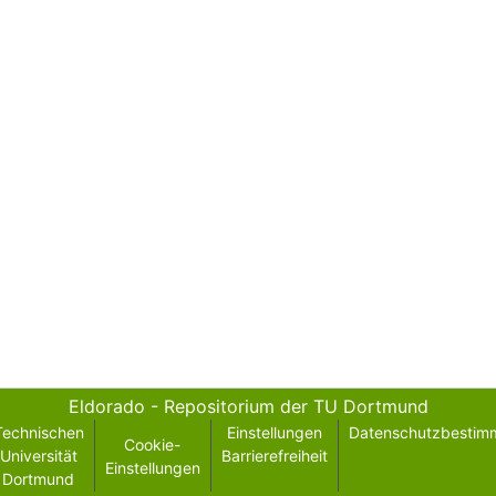
Eldorado - Repositorium der TU Dortmund
Technischen
Einstellungen
Datenschutzbestim
Cookie-
Universität
Barrierefreiheit
Einstellungen
Dortmund