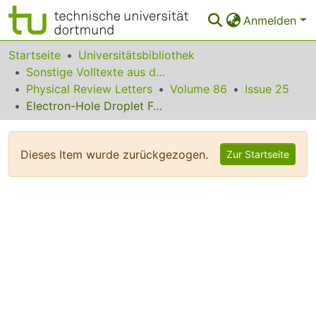
Anmelden
Bereiche & Sammlungen
Startseite
Universitätsbibliothek
Sonstige Volltexte aus dem Bibliotheksangebot
Das gesamte Repositorium
Physical Review Letters
Volume 86
Issue 25
Electron-Hole Droplet Formation in Direct-Gap Semiconductors Observed by Mid-Infrared Pump-Probe Spectroscopy
Statistiken
FAQ
Dieses Item wurde zurückgezogen.
Zur Startseite
Leitlinien
Zurück zur Startseite