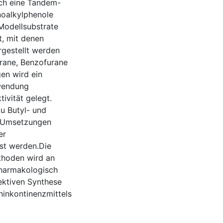
rch eine Tandem-
noalkylphenole
Modellsubstrate
t, mit denen
rgestellt werden
yrane, Benzofurane
en wird ein
wendung
ivität gelegt.
u Butyl- und
n Umsetzungen
er
st werden.Die
thoden wird an
harmakologisch
lektiven Synthese
ninkontinenzmittels