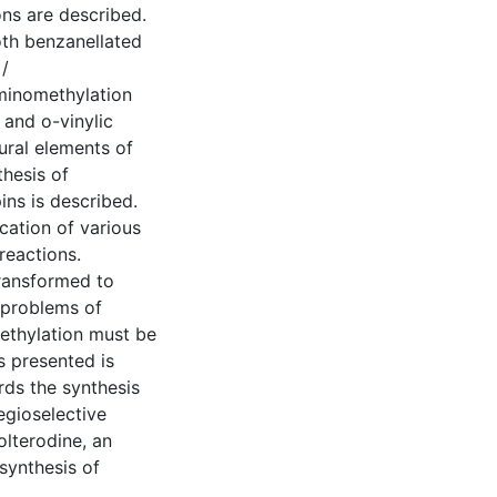
ons are described.
oth benzanellated
/
minomethylation
 and o-vinylic
ural elements of
thesis of
ns is described.
cation of various
reactions.
ransformed to
 problems of
ethylation must be
s presented is
ds the synthesis
egioselective
olterodine, an
synthesis of