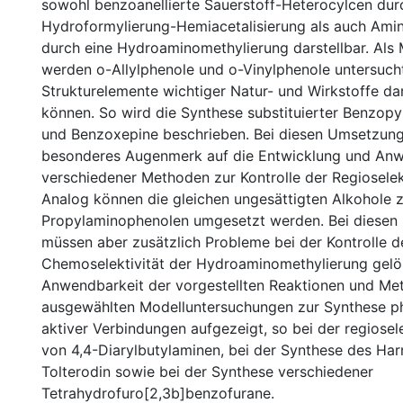
sowohl benzoanellierte Sauerstoff-Heterocylcen du
Hydroformylierung-Hemiacetalisierung als auch Ami
durch eine Hydroaminomethylierung darstellbar. Als 
werden o-Allylphenole und o-Vinylphenole untersuch
Strukturelemente wichtiger Natur- und Wirkstoffe da
können. So wird die Synthese substituierter Benzop
und Benzoxepine beschrieben. Bei diesen Umsetzung
besonderes Augenmerk auf die Entwicklung und An
verschiedener Methoden zur Kontrolle der Regioselekt
Analog können die gleichen ungesättigten Alkohole z
Propylaminophenolen umgesetzt werden. Bei diese
müssen aber zusätzlich Probleme bei der Kontrolle d
Chemoselektivität der Hydroaminomethylierung gelö
Anwendbarkeit der vorgestellten Reaktionen und Me
ausgewählten Modelluntersuchungen zur Synthese p
aktiver Verbindungen aufgezeigt, so bei der regiose
von 4,4-Diarylbutylaminen, bei der Synthese des Har
Tolterodin sowie bei der Synthese verschiedener
Tetrahydrofuro[2,3b]benzofurane.