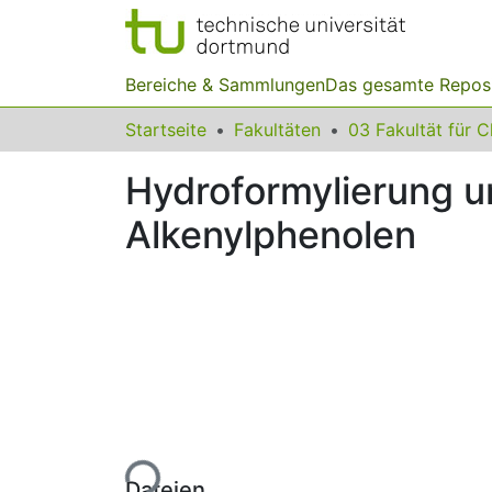
Bereiche & Sammlungen
Das gesamte Repos
Startseite
Fakultäten
Hydroformylierung u
Alkenylphenolen
Lade...
Dateien