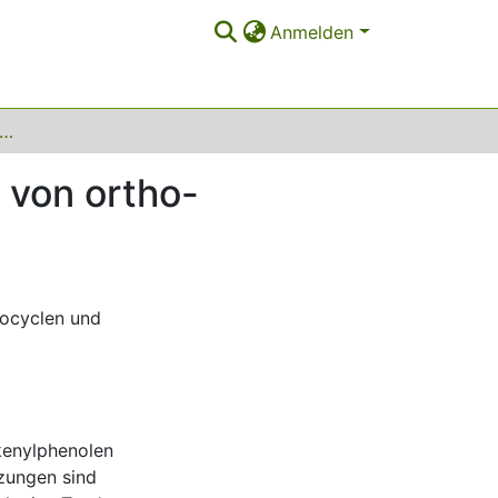
Anmelden
formylierung und Hydroaminomethylierung von ortho-Alkenylphenolen
 von ortho-
rocyclen und
kenylphenolen
zungen sind