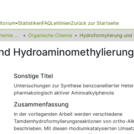
itorium
Statistiken
FAQ
Leitlinien
Zurück zur Startseite
03 Fakultät für Chemie und Chemische Biologie
Organische Chemie
Hydro
nd Hydroaminomethylierung
Sonstige Titel
Untersuchungen zur Synthese benzoanellierter Hete
pharmakologisch aktiver Aminoalkylphenole
Zusammenfassung
In der vorliegenden Arbeit werden verschiedene
Tamdemhydroformylierungsreaktionen von ortho-Al
beschrieben. Mit diesen rhodiumkatalysierten Umset