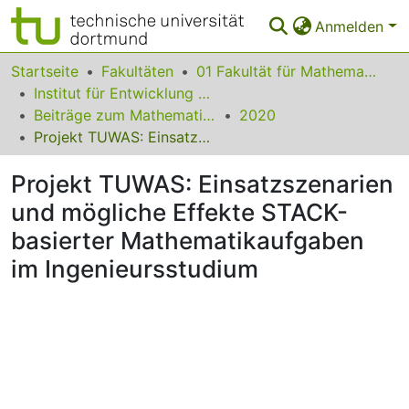
Anmelden
Bereiche & Sammlungen
Startseite
Fakultäten
01 Fakultät für Mathematik
Institut für Entwicklung und Erforschung des Mathematikunterrichts
Das gesamte Repositorium
Beiträge zum Mathematikunterricht
2020
Projekt TUWAS: Einsatzszenarien und mögliche Effekte STACK-basierter Mathematikaufgaben im Ingenieursstudium
Statistiken
Projekt TUWAS: Einsatzszenarien
FAQ
und mögliche Effekte STACK-
Leitlinien
basierter Mathematikaufgaben
Zurück zur Startseite
im Ingenieursstudium