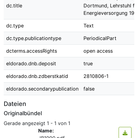
dc.title
Dortmund, Lehrstuhl für
Energieversorgung 199
dc.type
Text
dc.type.publicationtype
PeriodicalPart
dcterms.accessRights
open access
eldorado.dnb.deposit
true
eldorado.dnb.zdberstkatid
2810806-1
eldorado.secondarypublication
false
Dateien
Originalbündel
Gerade angezeigt
1 - 1 von 1
Name:
JB1990.pdf