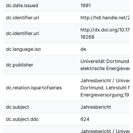
dc.date.issued
1991
dc.identifier.uri
http://hdl.handle.net/
http://dx.doi.org/10.1
dc.identifier.uri
18268
dc.language.iso
de
Universität Dortmund, L
dc.publisher
elektrische Energiever
Jahresbericht / Univers
dc.relation.ispartofseries
Dortmund, Lehrstuhl für
Energieversorgung;199
dc.subject
Jahresbericht
dc.subject.ddc
624
Jahresbericht / Univers