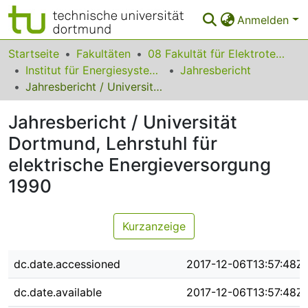
Anmelden
Bereiche & Sammlungen
Startseite
Fakultäten
08 Fakultät für Elektrotechnik und Informationstechnik
Institut für Energiesysteme, Energieeffizienz und Energiewirtschaft
Jahresbericht
Das gesamte Repositorium
Jahresbericht / Universität Dortmund, Lehrstuhl für elektrische Energieversorgung 1990
Statistiken
Jahresbericht / Universität
FAQ
Dortmund, Lehrstuhl für
elektrische Energieversorgung
Leitlinien
1990
Zurück zur Startseite
Kurzanzeige
dc.date.accessioned
2017-12-06T13:57:48Z
dc.date.available
2017-12-06T13:57:48Z