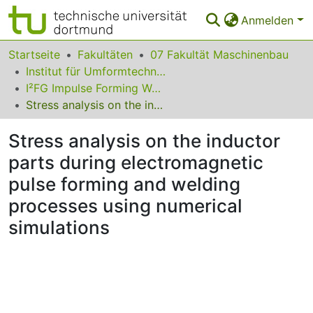
Anmelden
Bereiche & Sammlungen
Startseite
Fakultäten
07 Fakultät Maschinenbau
Institut für Umformtechnik und Leichtbau
Das gesamte Repositorium
I²FG Impulse Forming Workshop 2016
Stress analysis on the inductor parts during electromagnetic pulse forming and welding processes using numerical simulations
Statistiken
Stress analysis on the inductor
FAQ
parts during electromagnetic
Leitlinien
pulse forming and welding
Zurück zur Startseite
processes using numerical
simulations