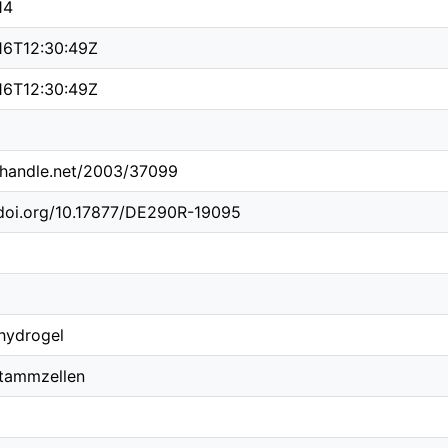
14
16T12:30:49Z
16T12:30:49Z
l.handle.net/2003/37099
.doi.org/10.17877/DE290R-19095
hydrogel
Stammzellen