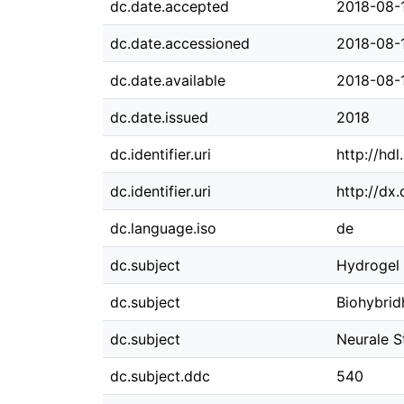
dc.date.accepted
2018-08-
dc.date.accessioned
2018-08-
dc.date.available
2018-08-
dc.date.issued
2018
dc.identifier.uri
http://hd
dc.identifier.uri
http://dx
dc.language.iso
de
dc.subject
Hydrogel
dc.subject
Biohybrid
dc.subject
Neurale 
dc.subject.ddc
540