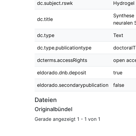
dc.subject.rswk
Hydrogel
Synthese 
dc.title
neuralen 
dc.type
Text
dc.type.publicationtype
doctoralT
dcterms.accessRights
open acc
eldorado.dnb.deposit
true
eldorado.secondarypublication
false
Dateien
Originalbündel
Gerade angezeigt
1 - 1 von 1