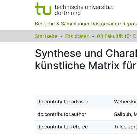
Bereiche & Sammlungen
Das gesamte Repos
Startseite
Fakultäten
Synthese und Charak
künstliche Matrix fü
dc.contributor.advisor
Weberskir
dc.contributor.author
Sallouh,
dc.contributor.referee
Tiller, Jör