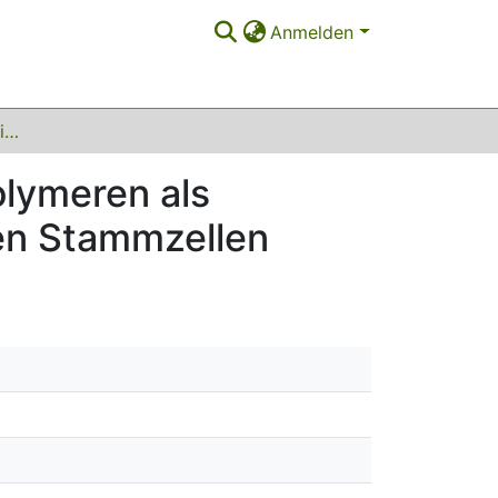
Anmelden
Synthese und Charakterisierung von Biohybridpolymeren als künstliche Matrix für die Kultivierung von neuralen Stammzellen
olymeren als
len Stammzellen