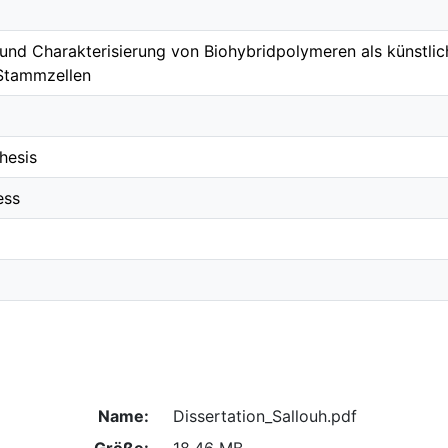
und Charakterisierung von Biohybridpolymeren als künstlich
Stammzellen
hesis
ess
Name:
Dissertation_Sallouh.pdf
Größe:
18.46 MB