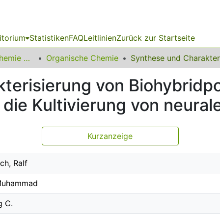
itorium
Statistiken
FAQ
Leitlinien
Zurück zur Startseite
03 Fakultät für Chemie und Chemische Biologie
Organische Chemie
terisierung von Biohybridp
r die Kultivierung von neura
Kurzanzeige
ch, Ralf
 Muhammad
g C.