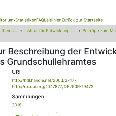
itorium
Statistiken
FAQ
Leitlinien
Zurück zur Startseite
01 Fakultät für Mathematik
Institut für Entwicklung und Erforschung des Mathematikunterrichts
r Beschreibung der Entwick
es Grundschullehramtes
URI
http://hdl.handle.net/2003/37477
http://dx.doi.org/10.17877/DE290R-19472
Sammlungen
2018