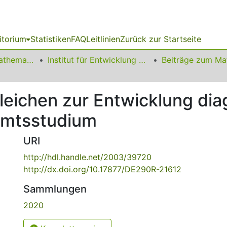
itorium
Statistiken
FAQ
Leitlinien
Zurück zur Startseite
01 Fakultät für Mathematik
Institut für Entwicklung und Erforschung des Mathematikunterrichts
leichen zur Entwicklung dia
amtsstudium
URI
http://hdl.handle.net/2003/39720
http://dx.doi.org/10.17877/DE290R-21612
Sammlungen
2020