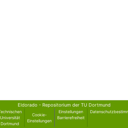
Eldorado - Repositorium der TU Dortmund
Technischen
Einstellungen
Datenschutzbestim
Cookie-
Universität
Barrierefreiheit
Einstellungen
Dortmund