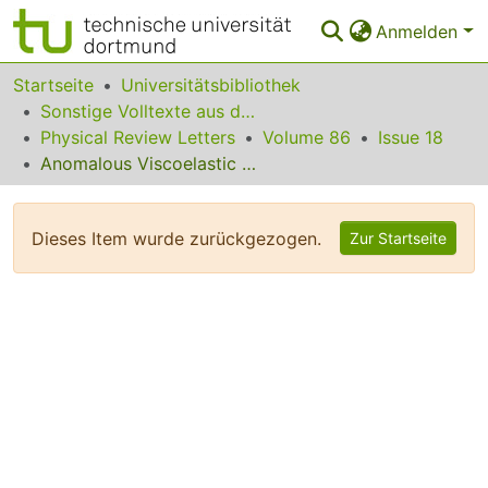
Anmelden
Bereiche & Sammlungen
Startseite
Universitätsbibliothek
Sonstige Volltexte aus dem Bibliotheksangebot
Das gesamte Repositorium
Physical Review Letters
Volume 86
Issue 18
Anomalous Viscoelastic Response of Nematic Elastomers
Statistiken
FAQ
Dieses Item wurde zurückgezogen.
Zur Startseite
Leitlinien
Zurück zur Startseite