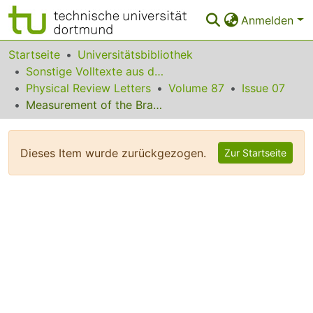
Anmelden
Bereiche & Sammlungen
Startseite
Universitätsbibliothek
Sonstige Volltexte aus dem Bibliotheksangebot
Das gesamte Repositorium
Physical Review Letters
Volume 87
Issue 07
Measurement of the Branching Ratio and Form Factor of KL-->µ+µgamma
Statistiken
FAQ
Dieses Item wurde zurückgezogen.
Zur Startseite
Leitlinien
Zurück zur Startseite