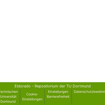
Eldorado - Repositorium der TU Dortmund
Technischen
Einstellungen
Datenschutzbestim
Cookie-
Universität
Barrierefreiheit
Einstellungen
Dortmund