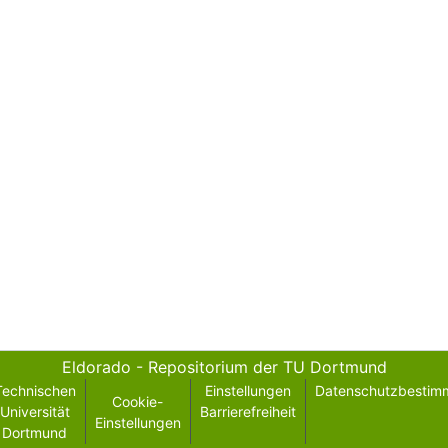
Eldorado - Repositorium der TU Dortmund
Technischen
Einstellungen
Datenschutzbestim
Cookie-
Universität
Barrierefreiheit
Einstellungen
Dortmund