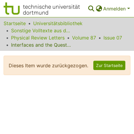
Anmelden
Bereiche & Sammlungen
Startseite
Universitätsbibliothek
Sonstige Volltexte aus dem Bibliotheksangebot
Das gesamte Repositorium
Physical Review Letters
Volume 87
Issue 07
Interfaces and the Question of Regional Congruence in Spin Glasses
Statistiken
FAQ
Dieses Item wurde zurückgezogen.
Zur Startseite
Leitlinien
Zurück zur Startseite