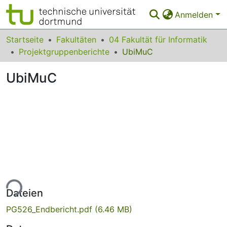
Anmelden
Bereiche & Sammlungen
Startseite
Fakultäten
04 Fakultät für Informatik
Projektgruppenberichte
UbiMuC
Das gesamte Repositorium
UbiMuC
Statistiken
FAQ
Leitlinien
Zurück zur Startseite
ade...
Dateien
PG526_Endbericht.pdf
(6.46 MB)