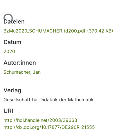
ade...
Dateien
BzMu2020_SCHUMACHER-id200.pdf
(370.42 KB)
Datum
2020
Autor:innen
Schumacher, Jan
Verlag
Gesellschaft für Didaktik der Mathematik
URI
http://hdl.handle.net/2003/39663
http://dx.doi.org/10.17877/DE290R-21555