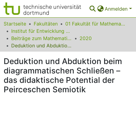
Anmelden
Bereiche & Sammlungen
Startseite
Fakultäten
01 Fakultät für Mathematik
Institut für Entwicklung und Erforschung des Mathematikunterrichts
Das gesamte Repositorium
Beiträge zum Mathematikunterricht
2020
Deduktion und Abduktion beim diagrammatischen Schließen – das didaktische Potential der Peirceschen Semiotik
Statistiken
Deduktion und Abduktion beim
FAQ
diagrammatischen Schließen –
Leitlinien
das didaktische Potential der
Zurück zur Startseite
Peirceschen Semiotik