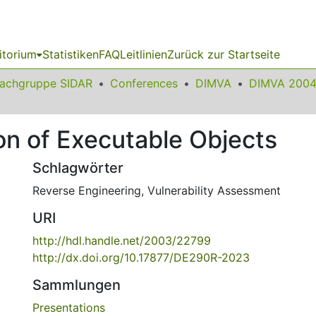
itorium
Statistiken
FAQ
Leitlinien
Zurück zur Startseite
achgruppe SIDAR
Conferences
DIMVA
DIMVA 200
on of Executable Objects
Schlagwörter
Reverse Engineering
,
Vulnerability Assessment
URI
http://hdl.handle.net/2003/22799
http://dx.doi.org/10.17877/DE290R-2023
Sammlungen
Presentations