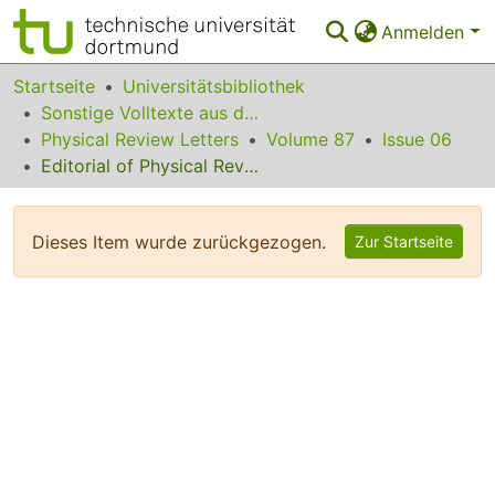
Anmelden
Bereiche & Sammlungen
Startseite
Universitätsbibliothek
Sonstige Volltexte aus dem Bibliotheksangebot
Das gesamte Repositorium
Physical Review Letters
Volume 87
Issue 06
Editorial of Physical Review Letters Volume 87
Statistiken
FAQ
Dieses Item wurde zurückgezogen.
Zur Startseite
Leitlinien
Zurück zur Startseite