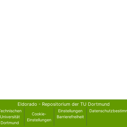
Eldorado - Repositorium der TU Dortmund
Technischen
Einstellungen
Datenschutzbestim
Cookie-
Universität
Barrierefreiheit
Einstellungen
Dortmund