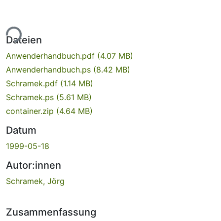
ade...
Dateien
Anwenderhandbuch.pdf
(4.07 MB)
Anwenderhandbuch.ps
(8.42 MB)
Schramek.pdf
(1.14 MB)
Schramek.ps
(5.61 MB)
container.zip
(4.64 MB)
Datum
1999-05-18
Autor:innen
Schramek, Jörg
Zusammenfassung