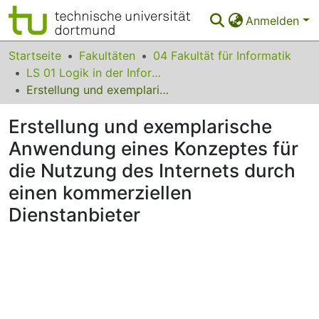
Anmelden
Bereiche & Sammlungen
Startseite
Fakultäten
04 Fakultät für Informatik
LS 01 Logik in der Informatik
Das gesamte Repositorium
Erstellung und exemplarische Anwendung eines Konzeptes für die Nutzung des Internets durch einen kommerziellen Dienstanbieter
Statistiken
Erstellung und exemplarische
FAQ
Anwendung eines Konzeptes für
die Nutzung des Internets durch
Leitlinien
einen kommerziellen
Zurück zur Startseite
Dienstanbieter