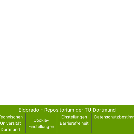
Eldorado - Repositorium der TU Dortmund
Technischen
Einstellungen
Datenschutzbestim
Cookie-
Universität
Barrierefreiheit
Einstellungen
Dortmund