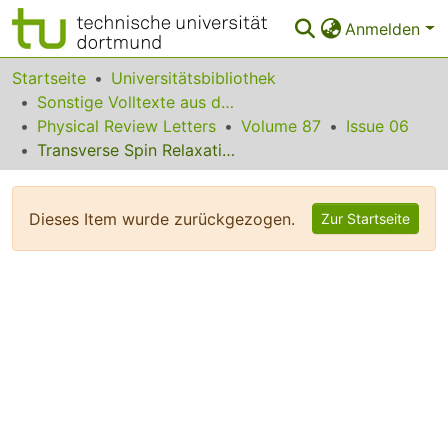
Anmelden
Bereiche & Sammlungen
Startseite
Universitätsbibliothek
Sonstige Volltexte aus dem Bibliotheksangebot
Das gesamte Repositorium
Physical Review Letters
Volume 87
Issue 06
Transverse Spin Relaxation in Liquid 129Xe in the Presence of Large Dipolar Fields
Statistiken
FAQ
Dieses Item wurde zurückgezogen.
Zur Startseite
Leitlinien
Zurück zur Startseite