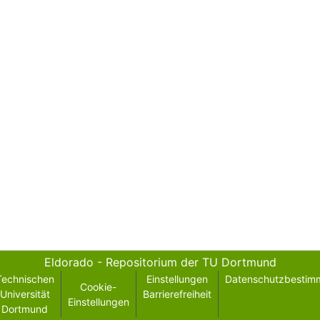
Eldorado - Repositorium der TU Dortmund
Technischen
Einstellungen
Datenschutzbestim
Cookie-
Universität
Barrierefreiheit
Einstellungen
Dortmund