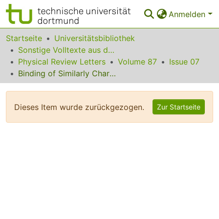
Anmelden
Bereiche & Sammlungen
Startseite
Universitätsbibliothek
Sonstige Volltexte aus dem Bibliotheksangebot
Das gesamte Repositorium
Physical Review Letters
Volume 87
Issue 07
Binding of Similarly Charged Plates with Counterions Only
Statistiken
FAQ
Dieses Item wurde zurückgezogen.
Zur Startseite
Leitlinien
Zurück zur Startseite