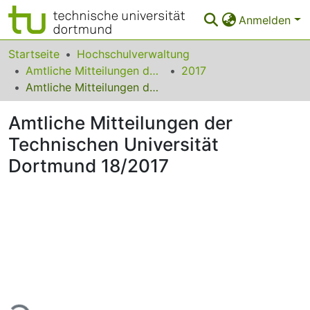
Anmelden
Bereiche & Sammlungen
Startseite
Hochschulverwaltung
Amtliche Mitteilungen der Technischen Universität Dortmund
2017
Das gesamte Repositorium
Amtliche Mitteilungen der Technischen Universität Dortmund 18/2017
Statistiken
Amtliche Mitteilungen der
FAQ
Technischen Universität
Dortmund 18/2017
Leitlinien
Zurück zur Startseite