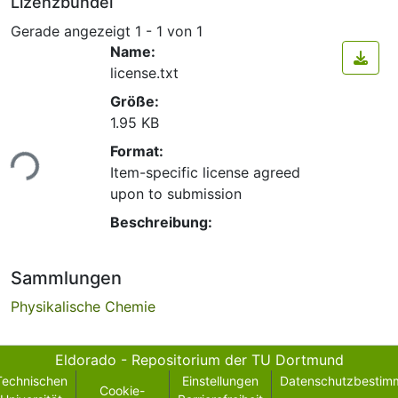
Lizenzbündel
Gerade angezeigt
1 - 1 von 1
Name:
license.txt
Größe:
1.95 KB
Format:
ade...
Item-specific license agreed
upon to submission
Beschreibung:
Sammlungen
Physikalische Chemie
Eldorado - Repositorium der TU Dortmund
Technischen
Einstellungen
Datenschutzbestim
Cookie-