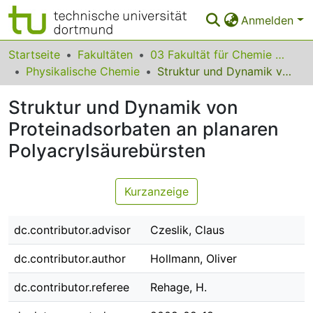
Anmelden
Bereiche & Sammlungen
Startseite
Fakultäten
03 Fakultät für Chemie und Chemische Biologie
Physikalische Chemie
Struktur und Dynamik von Proteinadsorbaten an planaren Polyacrylsäurebürsten
Das gesamte Repositorium
Struktur und Dynamik von
Statistiken
Proteinadsorbaten an planaren
FAQ
Polyacrylsäurebürsten
Leitlinien
Kurzanzeige
Zurück zur Startseite
dc.contributor.advisor
Czeslik, Claus
dc.contributor.author
Hollmann, Oliver
dc.contributor.referee
Rehage, H.