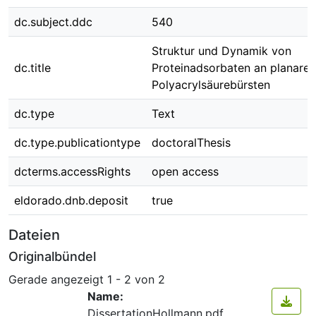
dc.subject.ddc
540
Struktur und Dynamik von
dc.title
Proteinadsorbaten an planaren
Polyacrylsäurebürsten
dc.type
Text
dc.type.publicationtype
doctoralThesis
dcterms.accessRights
open access
eldorado.dnb.deposit
true
Dateien
Originalbündel
Gerade angezeigt
1 - 2 von 2
Name:
DissertationHollmann.pdf