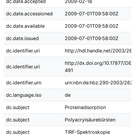
dc.date.accepted
2009-02-18
dc.date.accessioned
2009-07-01T09:58:00Z
dc.date.available
2009-07-01T09:58:00Z
dc.date.issued
2009-07-01T09:58:00Z
dc.identifier.uri
http://hdl.handle.net/2003/26
http://dx.doi.org/10.17877/DE
dc.identifier.uri
491
dc.identifier.urn
urn:nbn:de:hbz:290-2003/262
dc.language.iso
de
dc.subject
Proteinadsorption
dc.subject
Polyacrylsäurebürsten
dc.subject
TIRF-Spektroskopie