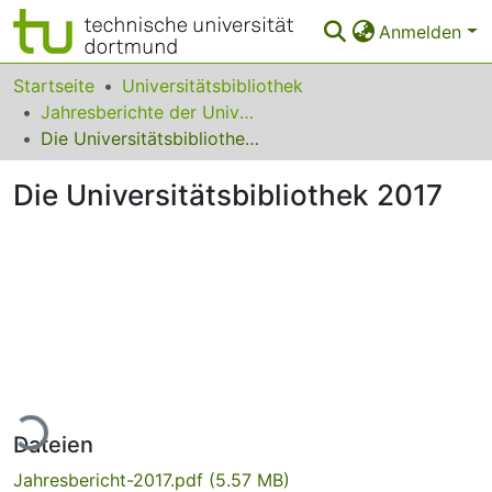
Anmelden
Bereiche & Sammlungen
Startseite
Universitätsbibliothek
Jahresberichte der Universitätsbibliothek
Das gesamte Repositorium
Die Universitätsbibliothek 2017
Statistiken
Die Universitätsbibliothek 2017
FAQ
Leitlinien
Zurück zur Startseite
ade...
Dateien
Jahresbericht-2017.pdf
(5.57 MB)