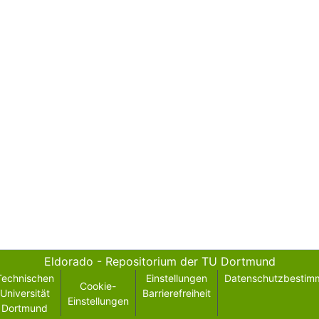
Eldorado - Repositorium der TU Dortmund
Technischen
Einstellungen
Datenschutzbestim
Cookie-
Universität
Barrierefreiheit
Einstellungen
Dortmund