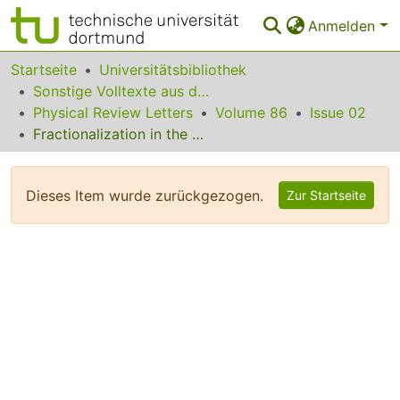
Anmelden
Bereiche & Sammlungen
Startseite
Universitätsbibliothek
Sonstige Volltexte aus dem Bibliotheksangebot
Das gesamte Repositorium
Physical Review Letters
Volume 86
Issue 02
Fractionalization in the Cuprates: Detecting the Topological Order
Statistiken
FAQ
Dieses Item wurde zurückgezogen.
Zur Startseite
Leitlinien
Zurück zur Startseite