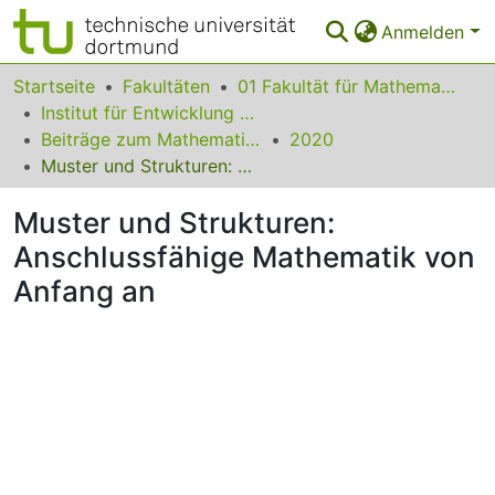
Anmelden
Bereiche & Sammlungen
Startseite
Fakultäten
01 Fakultät für Mathematik
Institut für Entwicklung und Erforschung des Mathematikunterrichts
Das gesamte Repositorium
Beiträge zum Mathematikunterricht
2020
Muster und Strukturen: Anschlussfähige Mathematik von Anfang an
Statistiken
Muster und Strukturen:
FAQ
Anschlussfähige Mathematik von
Leitlinien
Anfang an
Zurück zur Startseite