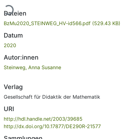
ade...
Dateien
BzMu2020_STEINWEG_HV-id566.pdf
(529.43 KB)
Datum
2020
Autor:innen
Steinweg, Anna Susanne
Verlag
Gesellschaft für Didaktik der Mathematik
URI
http://hdl.handle.net/2003/39685
http://dx.doi.org/10.17877/DE290R-21577
Sammlungen