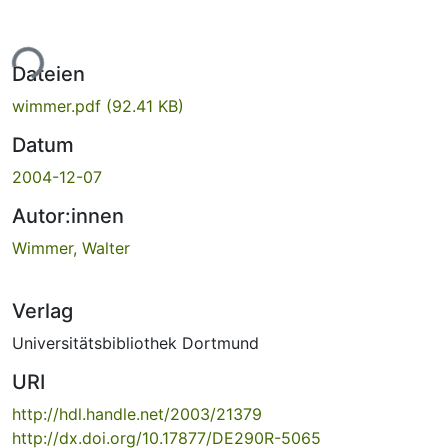
ade...
Dateien
wimmer.pdf
(92.41 KB)
Datum
2004-12-07
Autor:innen
Wimmer, Walter
Verlag
Universitätsbibliothek Dortmund
URI
http://hdl.handle.net/2003/21379
http://dx.doi.org/10.17877/DE290R-5065