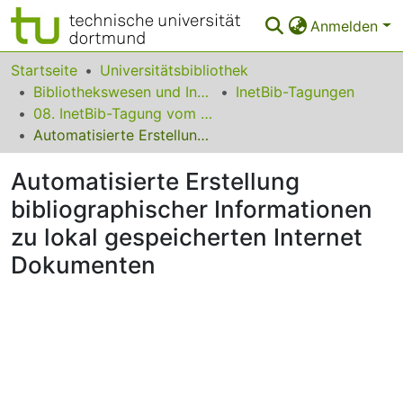
Anmelden
Bereiche & Sammlungen
Startseite
Universitätsbibliothek
Bibliothekswesen und Information
InetBib-Tagungen
Das gesamte Repositorium
08. InetBib-Tagung vom 03. bis 05. November 2004 in Bonn
Automatisierte Erstellung bibliographischer Informationen zu lokal gespeicherten Internet Dokumenten
Statistiken
Automatisierte Erstellung
FAQ
bibliographischer Informationen
Leitlinien
zu lokal gespeicherten Internet
Zurück zur Startseite
Dokumenten