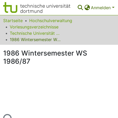
Anmelden
Bereiche & Sammlungen
Startseite
Hochschulverwaltung
Vorlesungsverzeichnisse
Das gesamte Repositorium
Technische Universität Dortmund (vormals Universität Dortmund)
1986 Wintersemester WS 1986/87
Statistiken
1986 Wintersemester WS
FAQ
1986/87
Leitlinien
Zurück zur Startseite