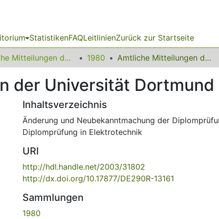
itorium
Statistiken
FAQ
Leitlinien
Zurück zur Startseite
Amtliche Mitteilungen der Technischen Universität Dortmund
1980
Amtliche Mitteilungen der Universität Dortmund Nr. 11/80
n der Universität Dortmund 
Inhaltsverzeichnis
Änderung und Neubekanntmachung der Diplomprüfun
Diplomprüfung in Elektrotechnik
URI
http://hdl.handle.net/2003/31802
http://dx.doi.org/10.17877/DE290R-13161
Sammlungen
1980