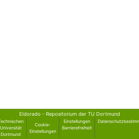
Eldorado - Repositorium der TU Dortmund
Technischen
Einstellungen
Datenschutzbestim
Cookie-
Universität
Barrierefreiheit
Einstellungen
Dortmund