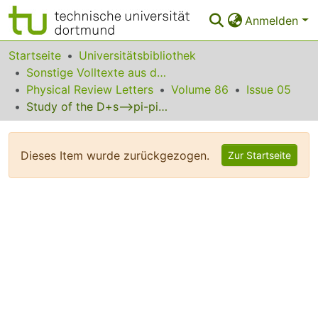
Anmelden
Bereiche & Sammlungen
Startseite
Universitätsbibliothek
Sonstige Volltexte aus dem Bibliotheksangebot
Das gesamte Repositorium
Physical Review Letters
Volume 86
Issue 05
Study of the D+s-->pi-pi+pi+ Decay and Measurement of f0 Masses and Widths
Statistiken
FAQ
Dieses Item wurde zurückgezogen.
Zur Startseite
Leitlinien
Zurück zur Startseite