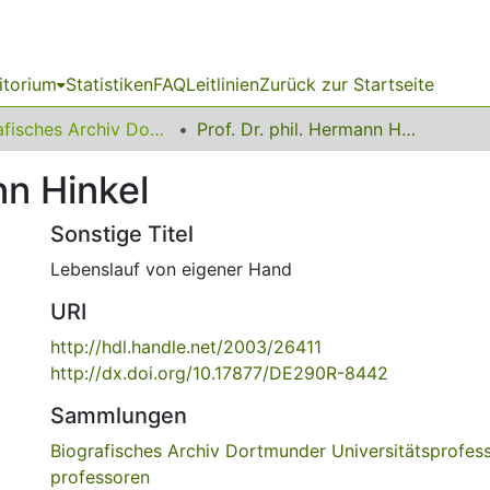
itorium
Statistiken
FAQ
Leitlinien
Zurück zur Startseite
Biografisches Archiv Dortmunder Universitätsprofessorinnen und -professoren
Prof. Dr. phil. Hermann Hinkel
nn Hinkel
Sonstige Titel
Lebenslauf von eigener Hand
URI
http://hdl.handle.net/2003/26411
http://dx.doi.org/10.17877/DE290R-8442
Sammlungen
Biografisches Archiv Dortmunder Universitätsprofes
professoren