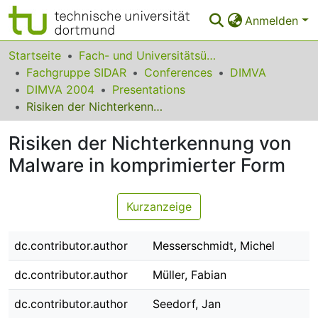
Anmelden
Bereiche & Sammlungen
Startseite
Fach- und Universitätsübergreifendes
Fachgruppe SIDAR
Conferences
DIMVA
Das gesamte Repositorium
DIMVA 2004
Presentations
Risiken der Nichterkennung von Malware in komprimierter Form
Statistiken
Risiken der Nichterkennung von
FAQ
Malware in komprimierter Form
Leitlinien
Zurück zur Startseite
Kurzanzeige
dc.contributor.author
Messerschmidt, Michel
dc.contributor.author
Müller, Fabian
dc.contributor.author
Seedorf, Jan