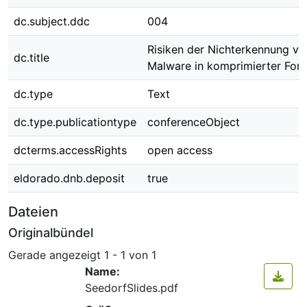
dc.subject.ddc
004
Risiken der Nichterkennung vo
dc.title
Malware in komprimierter For
dc.type
Text
dc.type.publicationtype
conferenceObject
dcterms.accessRights
open access
eldorado.dnb.deposit
true
Dateien
Originalbündel
Gerade angezeigt
1 - 1 von 1
Name:
SeedorfSlides.pdf