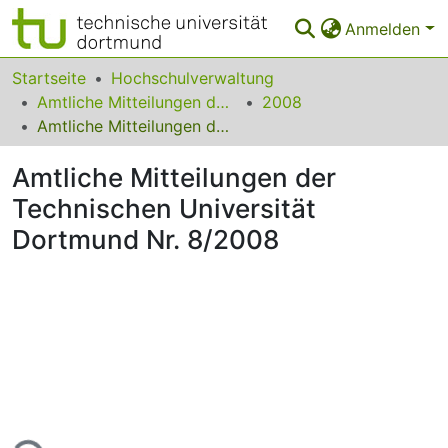
Anmelden
Bereiche & Sammlungen
Startseite
Hochschulverwaltung
Amtliche Mitteilungen der Technischen Universität Dortmund
2008
Das gesamte Repositorium
Amtliche Mitteilungen der Technischen Universität Dortmund Nr. 8/2008
Statistiken
Amtliche Mitteilungen der
FAQ
Technischen Universität
Dortmund Nr. 8/2008
Leitlinien
Zurück zur Startseite
Lade...