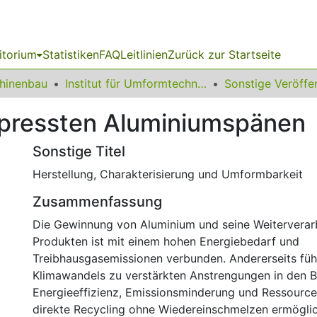
itorium
Statistiken
FAQ
Leitlinien
Zurück zur Startseite
chinenbau
Institut für Umformtechnik und Leichtbau
epressten Aluminiumspänen
Sonstige Titel
Herstellung, Charakterisierung und Umformbarkeit
Zusammenfassung
Die Gewinnung von Aluminium und seine Weiterverar
Produkten ist mit einem hohen Energiebedarf und
Treibhausgasemissionen verbunden. Andererseits füh
Klimawandels zu verstärkten Anstrengungen in den B
Energieeffizienz, Emissionsminderung und Ressourc
direkte Recycling ohne Wiedereinschmelzen ermöglic