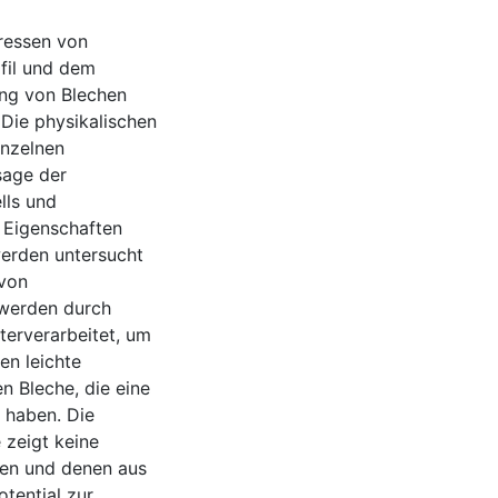
ressen von
fil und dem
ung von Blechen
Die physikalischen
inzelnen
sage der
lls und
 Eigenschaften
werden untersucht
 von
 werden durch
terverarbeitet, um
en leichte
n Bleche, die eine
 haben. Die
 zeigt keine
nen und denen aus
otential zur