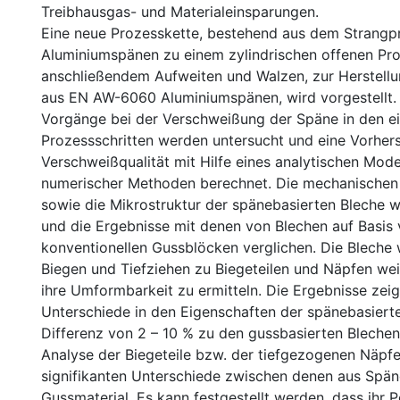
Treibhausgas- und Materialeinsparungen.
Eine neue Prozesskette, bestehend aus dem Strangp
Aluminiumspänen zu einem zylindrischen offenen Pro
anschließendem Aufweiten und Walzen, zur Herstell
aus EN AW-6060 Aluminiumspänen, wird vorgestellt. 
Vorgänge bei der Verschweißung der Späne in den e
Prozessschritten werden untersucht und eine Vorher
Verschweißqualität mit Hilfe eines analytischen Mode
numerischer Methoden berechnet. Die mechanischen
sowie die Mikrostruktur der spänebasierten Bleche 
und die Ergebnisse mit denen von Blechen auf Basis
konventionellen Gussblöcken verglichen. Die Bleche
Biegen und Tiefziehen zu Biegeteilen und Näpfen wei
ihre Umformbarkeit zu ermitteln. Die Ergebnisse zeig
Unterschiede in den Eigenschaften der spänebasierte
Differenz von 2 – 10 % zu den gussbasierten Blechen
Analyse der Biegeteile bzw. der tiefgezogenen Näpfe
signifikanten Unterschiede zwischen denen aus Spä
Gussmaterial. Es kann festgestellt werden, dass ihr P