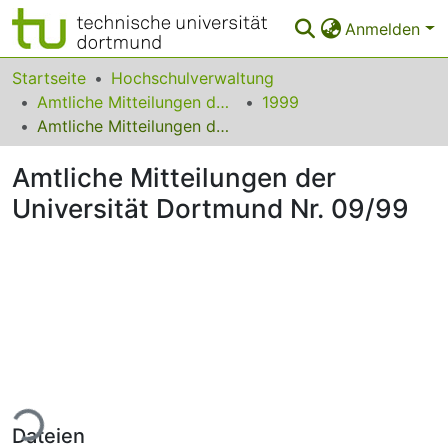
Anmelden
Bereiche & Sammlungen
Startseite
Hochschulverwaltung
Amtliche Mitteilungen der Technischen Universität Dortmund
1999
Das gesamte Repositorium
Amtliche Mitteilungen der Universität Dortmund Nr. 09/99
Statistiken
Amtliche Mitteilungen der
FAQ
Universität Dortmund Nr. 09/99
Leitlinien
Zurück zur Startseite
ade...
Dateien