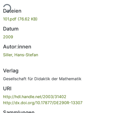
ade...
Dateien
101.pdf
(76.62 KB)
Datum
2009
Autor:innen
Siller, Hans-Stefan
Verlag
Gesellschaft für Didaktik der Mathematik
URI
http://hdl.handle.net/2003/31402
http://dx.doi.org/10.17877/DE290R-13307
Sammlungen