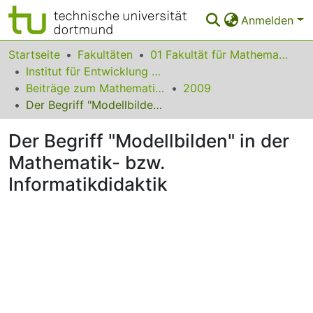
Anmelden
Bereiche & Sammlungen
Startseite
Fakultäten
01 Fakultät für Mathematik
Institut für Entwicklung und Erforschung des Mathematikunterrichts
Das gesamte Repositorium
Beiträge zum Mathematikunterricht
2009
Der Begriff "Modellbilden" in der Mathematik- bzw. Informatikdidaktik
Statistiken
Der Begriff "Modellbilden" in der
FAQ
Mathematik- bzw.
Leitlinien
Informatikdidaktik
Zurück zur Startseite