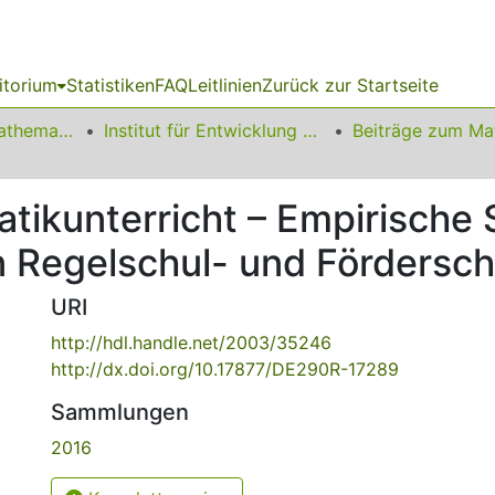
itorium
Statistiken
FAQ
Leitlinien
Zurück zur Startseite
01 Fakultät für Mathematik
Institut für Entwicklung und Erforschung des Mathematikunterrichts
tikunterricht – Empirische 
Regelschul- und Förderschu
URI
http://hdl.handle.net/2003/35246
http://dx.doi.org/10.17877/DE290R-17289
Sammlungen
2016