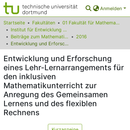
Anmelden
Bereiche & Sammlungen
Startseite
Fakultäten
01 Fakultät für Mathematik
Institut für Entwicklung und Erforschung des Mathematikunterrichts
Das gesamte Repositorium
Beiträge zum Mathematikunterricht
2016
Entwicklung und Erforschung eines Lehr-Lernarrangements für den inklusiven Mathematikunterricht zur Anregung des Gemeinsamen Lernens und des flexiblen Rechnens
Statistiken
Entwicklung und Erforschung
FAQ
eines Lehr-Lernarrangements für
Leitlinien
den inklusiven
Zurück zur Startseite
Mathematikunterricht zur
Anregung des Gemeinsamen
Lernens und des flexiblen
Rechnens
Kurzanzeige