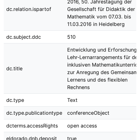
2016, 50. Jahrestagung der
dc.relation.ispartof
Gesellschaft für Didaktik der
Mathematik vom 07.03. bis
11.03.2016 in Heidelberg
dc.subject.ddc
510
Entwicklung und Erforschung 
Lehr-Lernarrangements für de
inklusiven Mathematikunterric
dc.title
zur Anregung des Gemeinsam
Lernens und des flexiblen
Rechnens
dc.type
Text
dc.type.publicationtype
conferenceObject
dcterms.accessRights
open access
eldorado.dnb.deposit
true