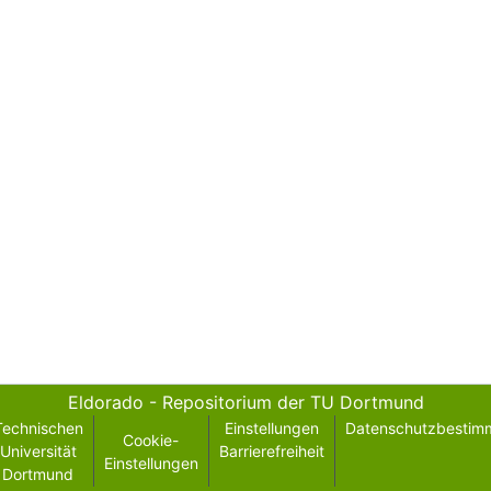
Eldorado - Repositorium der TU Dortmund
Technischen
Einstellungen
Datenschutzbestim
Cookie-
Universität
Barrierefreiheit
Einstellungen
Dortmund