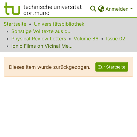
Anmelden
Bereiche & Sammlungen
Startseite
Universitätsbibliothek
Sonstige Volltexte aus dem Bibliotheksangebot
Das gesamte Repositorium
Physical Review Letters
Volume 86
Issue 02
Ionic Films on Vicinal Metal Surfaces: Enhanced Binding due to Charge Modulation
Statistiken
FAQ
Dieses Item wurde zurückgezogen.
Zur Startseite
Leitlinien
Zurück zur Startseite