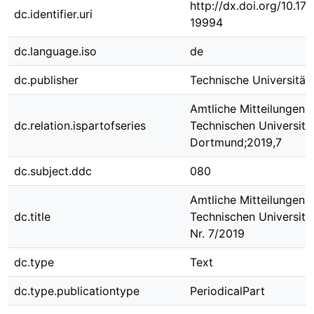
http://dx.doi.org/10.1
dc.identifier.uri
19994
dc.language.iso
de
dc.publisher
Technische Universitä
Amtliche Mitteilungen 
dc.relation.ispartofseries
Technischen Universitä
Dortmund;2019,7
dc.subject.ddc
080
Amtliche Mitteilungen 
dc.title
Technischen Universit
Nr. 7/2019
dc.type
Text
dc.type.publicationtype
PeriodicalPart