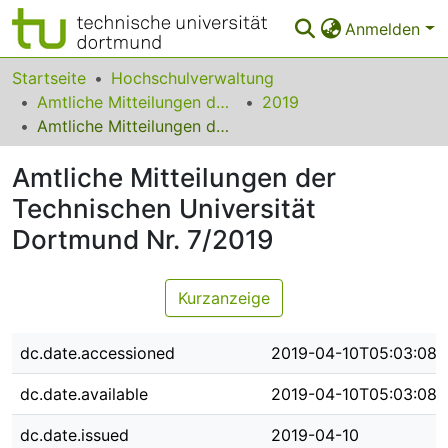
Anmelden
Bereiche & Sammlungen
Startseite
Hochschulverwaltung
Amtliche Mitteilungen der Technischen Universität Dortmund
2019
Das gesamte Repositorium
Amtliche Mitteilungen der Technischen Universität Dortmund Nr. 7/2019
Statistiken
Amtliche Mitteilungen der
FAQ
Technischen Universität
Dortmund Nr. 7/2019
Leitlinien
Zurück zur Startseite
Kurzanzeige
dc.date.accessioned
2019-04-10T05:03:08Z
dc.date.available
2019-04-10T05:03:08Z
dc.date.issued
2019-04-10