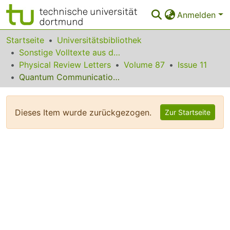
Anmelden
Bereiche & Sammlungen
Startseite
Universitätsbibliothek
Sonstige Volltexte aus dem Bibliotheksangebot
Das gesamte Repositorium
Physical Review Letters
Volume 87
Issue 11
Quantum Communication between N Partners and Bell's Inequalities
Statistiken
FAQ
Dieses Item wurde zurückgezogen.
Zur Startseite
Leitlinien
Zurück zur Startseite