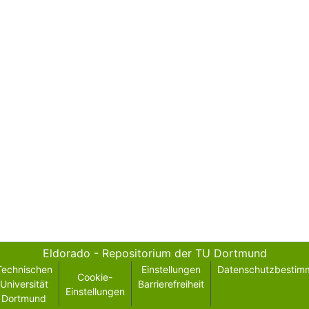
Eldorado - Repositorium der TU Dortmund
Technischen
Einstellungen
Datenschutzbestim
Cookie-
Universität
Barrierefreiheit
Einstellungen
Dortmund