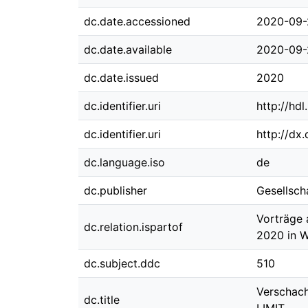
dc.date.accessioned
2020-09-
dc.date.available
2020-09-
dc.date.issued
2020
dc.identifier.uri
http://hd
dc.identifier.uri
http://dx
dc.language.iso
de
dc.publisher
Gesellsch
Vorträge 
dc.relation.ispartof
2020 in 
dc.subject.ddc
510
Verschach
dc.title