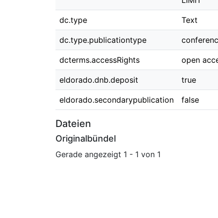
LIMIT
dc.type
Text
dc.type.publicationtype
conferen
dcterms.accessRights
open acc
eldorado.dnb.deposit
true
eldorado.secondarypublication
false
Dateien
Originalbündel
Gerade angezeigt
1 - 1 von 1