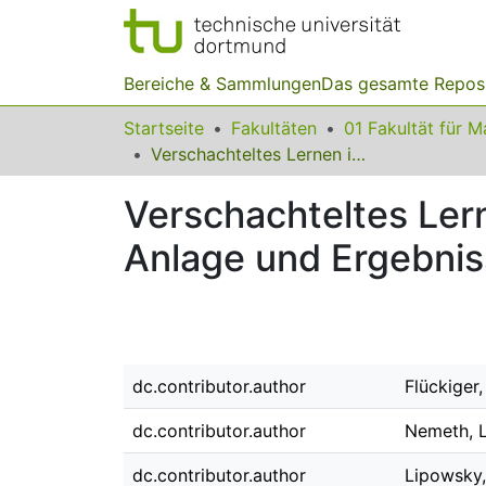
Bereiche & Sammlungen
Das gesamte Repos
Startseite
Fakultäten
Verschachteltes Lernen im Mathematikunterricht der Grundschule – Anlage und Ergebnisse des Projekts LIMIT
Verschachteltes Ler
Anlage und Ergebnis
dc.contributor.author
Flückiger
dc.contributor.author
Nemeth, 
dc.contributor.author
Lipowsky,