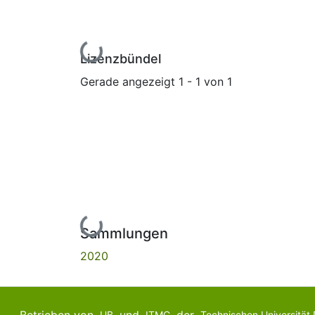
Lade...
Lizenzbündel
Gerade angezeigt
1 - 1 von 1
Lade...
Sammlungen
2020
UB
ITMC
Technischen Universität