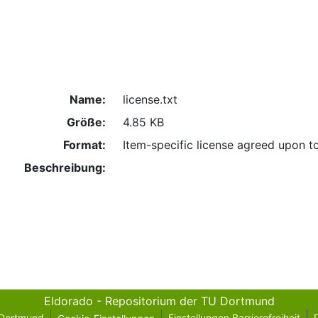
Name:
license.txt
Größe:
4.85 KB
Format:
Item-specific license agreed upon t
Beschreibung:
Eldorado - Repositorium der TU Dortmund
 Dortmund
Einstellungen Barrierefreiheit