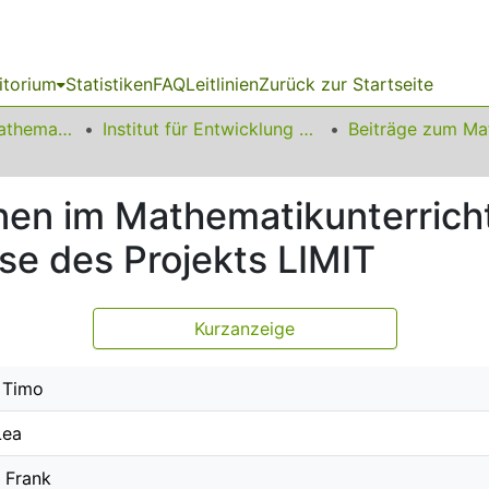
itorium
Statistiken
FAQ
Leitlinien
Zurück zur Startseite
01 Fakultät für Mathematik
Institut für Entwicklung und Erforschung des Mathematikunterrichts
nen im Mathematikunterrich
se des Projekts LIMIT
Kurzanzeige
, Timo
Lea
 Frank