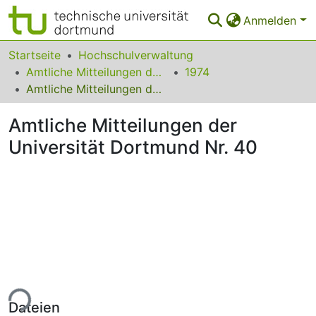
Anmelden
Bereiche & Sammlungen
Startseite
Hochschulverwaltung
Amtliche Mitteilungen der Technischen Universität Dortmund
1974
Das gesamte Repositorium
Amtliche Mitteilungen der Universität Dortmund Nr. 40
Statistiken
Amtliche Mitteilungen der
FAQ
Universität Dortmund Nr. 40
Leitlinien
Zurück zur Startseite
ade...
Dateien