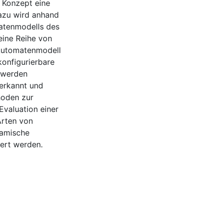
n Konzept eine
azu wird anhand
atenmodells des
eine Reihe von
Automatenmodell
konfigurierbare
 werden
erkannt und
hoden zur
Evaluation einer
Arten von
namische
iert werden.