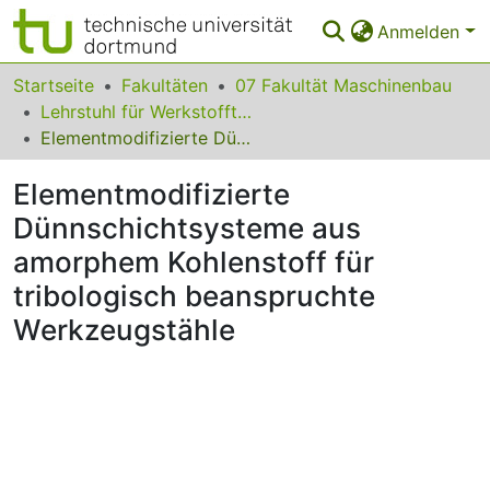
Anmelden
Bereiche & Sammlungen
Startseite
Fakultäten
07 Fakultät Maschinenbau
Lehrstuhl für Werkstofftechnologie
Das gesamte Repositorium
Elementmodifizierte Dünnschichtsysteme aus amorphem Kohlenstoff für tribologisch beanspruchte Werkzeugstähle
Statistiken
Elementmodifizierte
FAQ
Dünnschichtsysteme aus
amorphem Kohlenstoff für
Leitlinien
tribologisch beanspruchte
Zurück zur Startseite
Werkzeugstähle