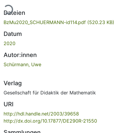
ade...
Dateien
BzMu2020_SCHUERMANN-id114.pdf
(520.23 KB)
Datum
2020
Autor:innen
Schürmann, Uwe
Verlag
Gesellschaft für Didaktik der Mathematik
URI
http://hdl.handle.net/2003/39658
http://dx.doi.org/10.17877/DE290R-21550
Sammlungen