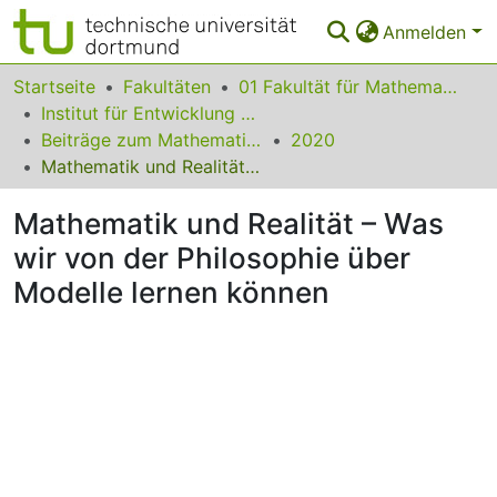
Anmelden
Bereiche & Sammlungen
Startseite
Fakultäten
01 Fakultät für Mathematik
Institut für Entwicklung und Erforschung des Mathematikunterrichts
Das gesamte Repositorium
Beiträge zum Mathematikunterricht
2020
Mathematik und Realität – Was wir von der Philosophie über Modelle lernen können
Statistiken
Mathematik und Realität – Was
FAQ
wir von der Philosophie über
Leitlinien
Modelle lernen können
Zurück zur Startseite