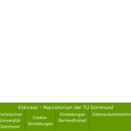
Eldorado - Repositorium der TU Dortmund
Technischen
Einstellungen
Datenschutzbestim
Cookie-
Universität
Barrierefreiheit
Einstellungen
Dortmund