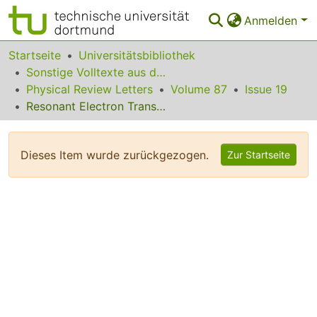
Anmelden
Bereiche & Sammlungen
Startseite
Universitätsbibliothek
Sonstige Volltexte aus dem Bibliotheksangebot
Das gesamte Repositorium
Physical Review Letters
Volume 87
Issue 19
Resonant Electron Transmission through a Finite Quantum Spin Chain
Statistiken
FAQ
Dieses Item wurde zurückgezogen.
Zur Startseite
Leitlinien
Zurück zur Startseite