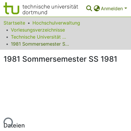
Anmelden
Bereiche & Sammlungen
Startseite
Hochschulverwaltung
Vorlesungsverzeichnisse
Das gesamte Repositorium
Technische Universität Dortmund (vormals Universität Dortmund)
1981 Sommersemester SS 1981
Statistiken
1981 Sommersemester SS 1981
FAQ
Leitlinien
Zurück zur Startseite
ade...
Dateien