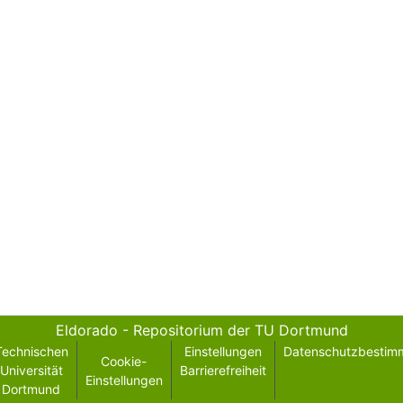
Eldorado - Repositorium der TU Dortmund
Technischen
Einstellungen
Datenschutzbestim
Cookie-
Universität
Barrierefreiheit
Einstellungen
Dortmund