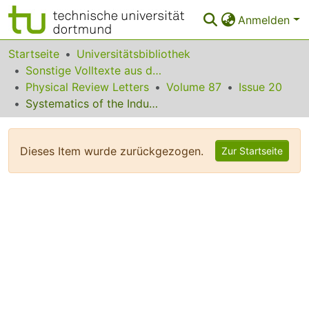
Anmelden
Bereiche & Sammlungen
Startseite
Universitätsbibliothek
Sonstige Volltexte aus dem Bibliotheksangebot
Das gesamte Repositorium
Physical Review Letters
Volume 87
Issue 20
Systematics of the Induced Magnetic Moments in 5d Layers and the Violation of the Third Hund's Rule
Statistiken
FAQ
Dieses Item wurde zurückgezogen.
Zur Startseite
Leitlinien
Zurück zur Startseite