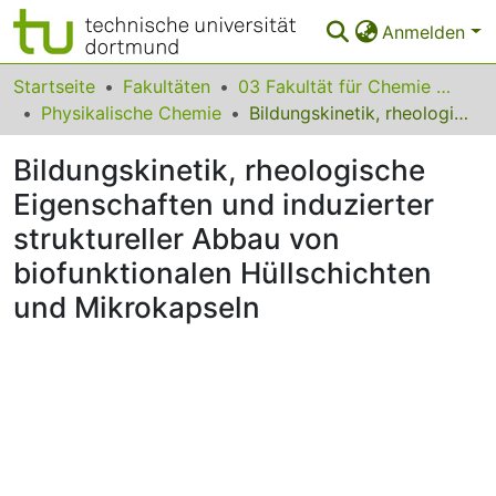
Anmelden
Bereiche & Sammlungen
Startseite
Fakultäten
03 Fakultät für Chemie und Chemische Biologie
Physikalische Chemie
Bildungskinetik, rheologische Eigenschaften und induzierter struktureller Abbau von biofunktionalen Hüllschichten und Mikrokapseln
Das gesamte Repositorium
Bildungskinetik, rheologische
Statistiken
Eigenschaften und induzierter
FAQ
struktureller Abbau von
Leitlinien
biofunktionalen Hüllschichten
und Mikrokapseln
Zurück zur Startseite