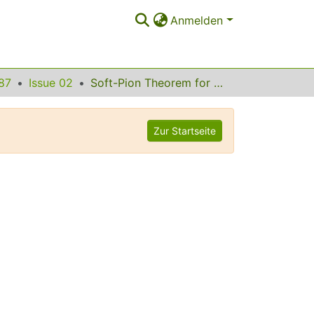
Anmelden
87
Issue 02
Soft-Pion Theorem for Hard Near-Threshold Pion Production
Zur Startseite