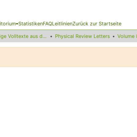
itorium
Statistiken
FAQ
Leitlinien
Zurück zur Startseite
Sonstige Volltexte aus dem Bibliotheksangebot
Physical Review Letters
Volume 